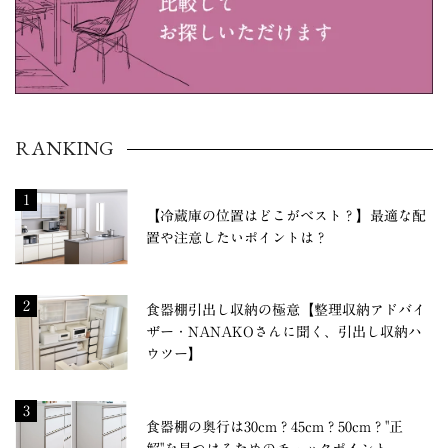
RANKING
1
【冷蔵庫の位置はどこがベスト？】最適な配
置や注意したいポイントは？
2
食器棚引出し収納の極意【整理収納アドバイ
ザー・NANAKOさんに聞く、引出し収納ハ
ウツー】
3
食器棚の奥行は30cm？45cm？50cm？"正