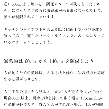
逆に
360cm
より短いと、調理スペースが狭くなったりキッ
チンに立ったすぐ後ろに冷蔵庫が来る形になったりして、
動きが制限されてしまいます。
キッチンのレイアウトを考える際に図面上で3点の距離を
測ってみて、適したワークトライアングルの寸法になって
いるかチェックしましょう。
通路幅は 60cm から 140cm を確保しよう
人が動くための領域は、人体寸法と動作寸法の双方を考慮
する必要があります。
人間工学の視点から見ると、成人
1
人が正面を向いて歩く
場合
60cm
以上、両手で物を持って歩く場合は
75cm
以上の
通路幅が必要です。成人２人がすれ違う場合、
1
人が横向