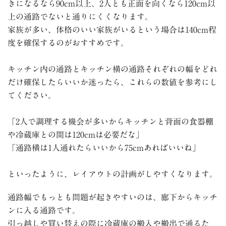
きになるなら
90cm
以上、
2
人とも正面を向くなら
120cm
以
上の通路でないと通りにくくなります。
家族が多い、体格のいい家族がいるという場合は
140cm
程
度を確保するのがおすすめです。
キッチン内の通路とキッチン横の通路それぞれの幅をどれ
だけ確保したらいいか迷ったら、これらの数値を参考にし
てください。
「2人で調理する機会が多いからキッチンと背面の食器棚
や冷蔵庫との間は120cmは必要だな」
「通路横は1人通れたらいいから75cmあればいいね」
といったように、レイアウトの計画がしやすくなります。
通路幅でもっとも問題が起きやすいのは、廊下からキッチ
ンに入る通路です。
引っ越しや買い替えの際に冷蔵庫の搬入や搬出で通るた