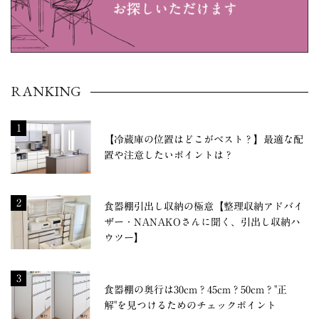
RANKING
1
【冷蔵庫の位置はどこがベスト？】最適な配
置や注意したいポイントは？
2
食器棚引出し収納の極意【整理収納アドバイ
ザー・NANAKOさんに聞く、引出し収納ハ
ウツー】
3
食器棚の奥行は30cm？45cm？50cm？"正
解"を見つけるためのチェックポイント