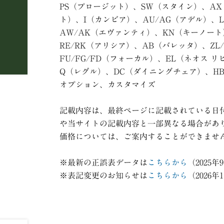
PS
（プロージット）、SW（スタイン）、
AX
ト）、
I
（カンビア）、AU/AG（アデル）、
AW/AK
（エヴァンティ）、
KN
（キーノート
RE/RK
（アリシア）、
AB
（バレッタ）、
ZL
FU/FG/FD（フォーカル）、
EL
（ネオス
リ
Q（レグル）、
DC
（ダイニングチェア）、
HB
オプション、カスタマイズ
記載内容は、最終ページに記載されている日
や当サイトの記載内容と一部異なる場合があ
価格については、ご案内することができませ
※最新の正誤表データは
こちらから
（2025年
※表記変更のお知らせは
こちらから
（2026年