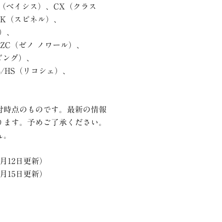
（ベイシス）、
CX
（クラス
LK（スピネル）、
）、
/ZC
（ゼノ
ノワール）、
ビング）、
/HS
（リコシェ）、
付時点のものです。最新の情報
ります。予めご了承ください。
ん。
9月12日更新）
1月15日更新）