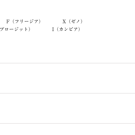
F（フリージア）
X（ゼノ）
（プロージット）
I（カンビア）