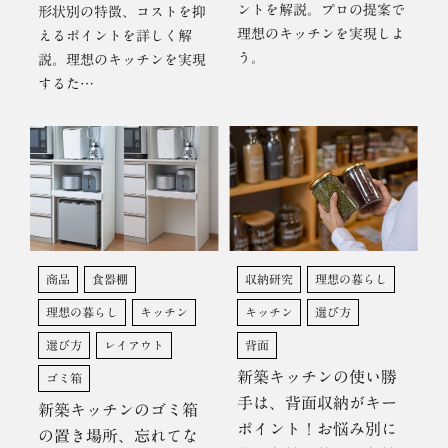
ントを解説。プロの提案で
形状別の特徴、コストを抑
理想のキッチンを実現しよ
えるポイントを詳しく解
う。
説。理想のキッチンを実現
するた…
商品
食器棚
収納研究
理想の暮らし
理想の暮らし
キッチン
キッチン
選び方
選び方
レイアウト
背面
新築キッチンの使い勝
ゴミ箱
手は、背面収納がキー
新築キッチンのゴミ箱
ポイント！お悩み別に
の置き場所、忘れてな