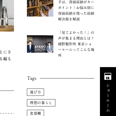
手は、背面収納がキー
ポイント！お悩み別に
背面収納を使った収納
解決術を解説
「見てよかった！」の
声が集まる理由とは？
綾野製作所 東京ショ
ールームってこんな場
とにさ
所
も幅も
Tags
ショールーム
選び方
理想の暮らし
食器棚