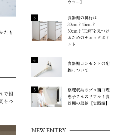
ウツー】
3
食器棚の奥行は
30cm？45cm？
50cm？"正解"を見つけ
かたも
るためのチェックポイ
。
ント
4
食器棚コンセントの配
線について
5
整理収納のプロ西口理
んで組
恵子さんのリアル！食
間をつ
器棚の収納【実践編】
NEW ENTRY