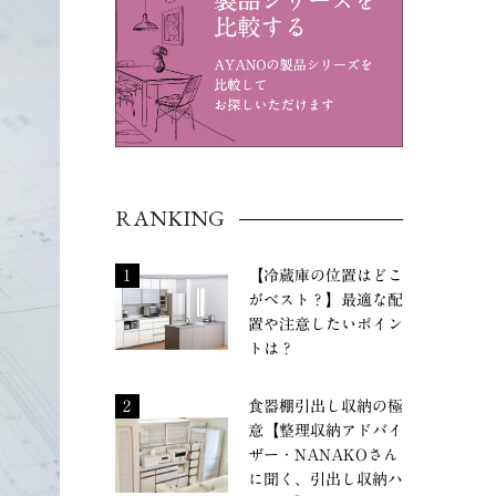
RANKING
1
【冷蔵庫の位置はどこ
がベスト？】最適な配
置や注意したいポイン
トは？
2
食器棚引出し収納の極
意【整理収納アドバイ
ザー・NANAKOさん
に聞く、引出し収納ハ