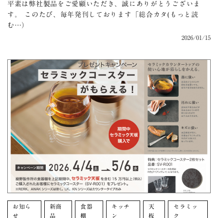
平素は弊社製品をご愛顧いただき、誠にありがとうございま
す。 このたび、毎年発刊しております「総合カタ(もっと読
む…）
2026/01/15
お知ら
新商
食器
キッチ
天
セラミッ
せ
品
棚
ン
板
ク