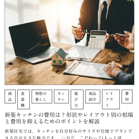
商
食
理想の
キッ
選
商品
レイ
費
品
器
暮らし
チン
び
紹介
アウ
用
棚
方
ト
新築キッチンの費用は？形状やレイアウト別の相場
と費用を抑えるためのポイントを解説
新築住宅では、キッチンを自分好みのサイズや仕様でプランで
きる点が大きな魅力です。 一方で、こだわって(もっと読