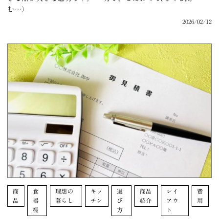
む…）
2026/02/12
商
食
理想の
キッ
選
商品
レイ
費
品
器
暮らし
チン
び
紹介
アウ
用
棚
方
ト