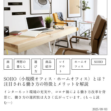
商
理想の
選
商品
レイ
ホームオ
SOHO
品
暮らし
び
紹介
アウ
フィス
方
ト
SOHO（小規模オフィス・ホームオフィス）とは？
注目される働き方の特徴とメリットを解説
インターネット環境の充実や、コロナ禍による働き方改革を背
景に、働き方の選択肢は大きく広がっています。(もっと読
む…）
2025/09/03