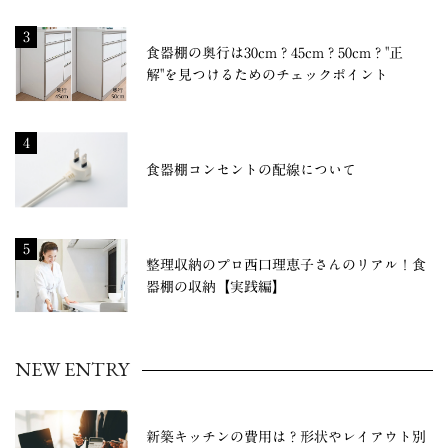
3
食器棚の奥行は30cm？45cm？50cm？"正
解"を見つけるためのチェックポイント
4
食器棚コンセントの配線について
5
整理収納のプロ西口理恵子さんのリアル！食
器棚の収納【実践編】
NEW ENTRY
新築キッチンの費用は？形状やレイアウト別