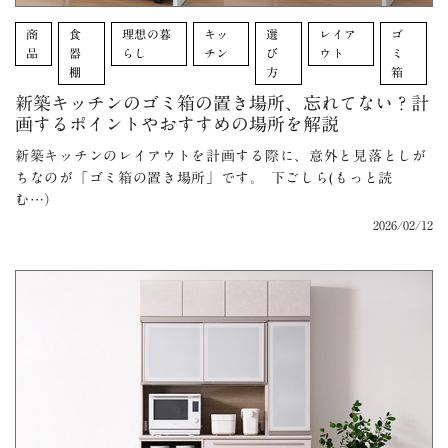
商
食
理想の暮
キッ
選
レイア
ゴ
品
器
らし
チン
び
ウト
ミ
棚
方
箱
新築キッチンのゴミ箱の置き場所、忘れてない？計
画するポイントやおすすめの場所を解説
新築キッチンのレイアウトを計画する際に、意外と見落としが
ちなのが「ゴミ箱の置き場所」です。 下ごしら(もっと読
む…）
2026/02/12