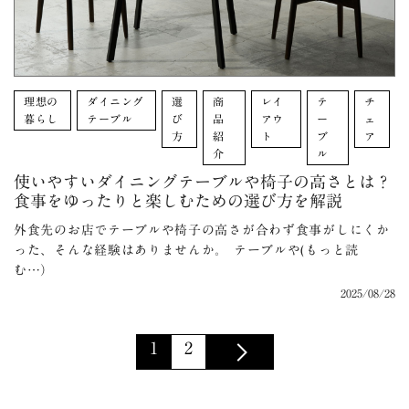
理想の
ダイニング
選
商
レイ
テ
チ
暮らし
テーブル
び
品
アウ
ー
ェ
方
紹
ト
ブ
ア
介
ル
使いやすいダイニングテーブルや椅子の高さとは？
食事をゆったりと楽しむための選び方を解説
外食先のお店でテーブルや椅子の高さが合わず食事がしにくか
った、そんな経験はありませんか。 テーブルや(もっと読
む…）
2025/08/28
1
2