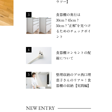
ウツー】
3
食器棚の奥行は
30cm？45cm？
50cm？"正解"を見つけ
るためのチェックポイ
ント
4
食器棚コンセントの配
線について
5
整理収納のプロ西口理
恵子さんのリアル！食
器棚の収納【実践編】
NEW ENTRY