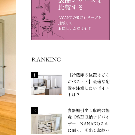
RANKING
1
【冷蔵庫の位置はどこ
がベスト？】最適な配
置や注意したいポイン
トは？
2
食器棚引出し収納の極
意【整理収納アドバイ
ザー・NANAKOさん
に聞く、引出し収納ハ