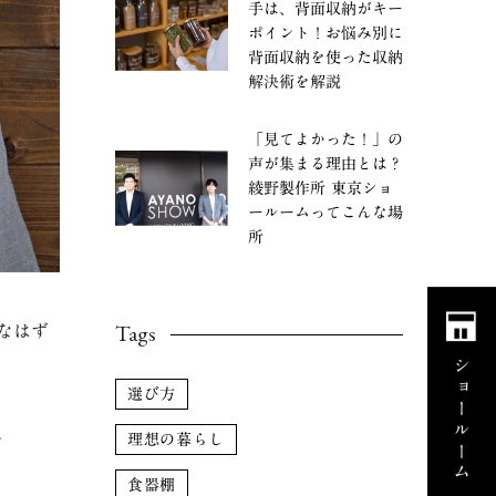
手は、背面収納がキー
ポイント！お悩み別に
背面収納を使った収納
解決術を解説
「見てよかった！」の
声が集まる理由とは？
綾野製作所 東京ショ
ールームってこんな場
所
Tags
なはず
ショールーム
選び方
。
理想の暮らし
食器棚