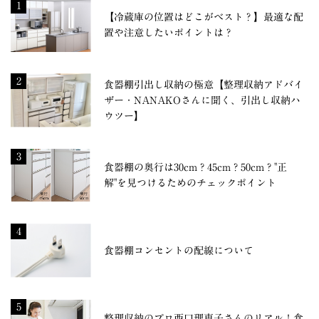
1
【冷蔵庫の位置はどこがベスト？】最適な配
置や注意したいポイントは？
2
食器棚引出し収納の極意【整理収納アドバイ
ザー・NANAKOさんに聞く、引出し収納ハ
ウツー】
3
食器棚の奥行は30cm？45cm？50cm？"正
解"を見つけるためのチェックポイント
4
食器棚コンセントの配線について
5
整理収納のプロ西口理恵子さんのリアル！食