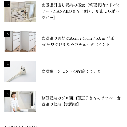
2
食器棚引出し収納の極意【整理収納アドバイ
ザー・NANAKOさんに聞く、引出し収納ハ
ウツー】
3
食器棚の奥行は30cm？45cm？50cm？"正
解"を見つけるためのチェックポイント
4
食器棚コンセントの配線について
5
整理収納のプロ西口理恵子さんのリアル！食
器棚の収納【実践編】