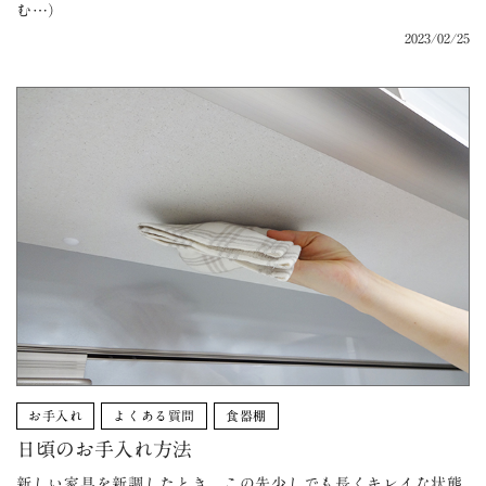
む…）
2023/02/25
お手入れ
よくある質問
食器棚
日頃のお手入れ方法
新しい家具を新調したとき、この先少しでも長くキレイな状態