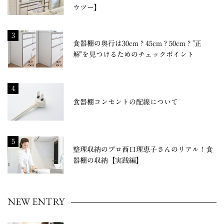
ウツー】
3
食器棚の奥行は30cm？45cm？50cm？"正
解"を見つけるためのチェックポイント
4
食器棚コンセントの配線について
5
整理収納のプロ西口理恵子さんのリアル！食
器棚の収納【実践編】
NEW ENTRY