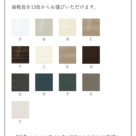
前板色を13色からお選びいただけます。
Q
H
C
P
V
O
J
E
N
T
G
D
U