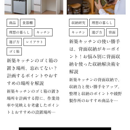
商品
食器棚
収納研究
理想の暮らし
理想の暮らし
キッチン
キッチン
選び方
背面
新築キッチンの使い勝手
選び方
レイアウト
は、背面収納がキーポイ
ゴミ箱
ント！お悩み別に背面収
新築キッチンのゴミ箱の
納を使った収納解決術を
置き場所、忘れてない？
解説
計画するポイントやおす
新築キッチンの背面収納で、
すめの場所を解説
収納力と使い勝手をアップ。
新築キッチンのゴミ箱の置き
整理と収納のポイントや綾野
場所を計画する際に、作業効
製作所のおすすめ商品を…
率や見映えを考慮したポイン
トとおすすめの設置場所…