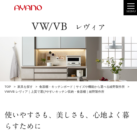
MENU
VW/VB
レヴィア
TOP
家具を探す
食器棚・キッチンボード｜サイズや機能から選べる綾野製作所
VW/VB レヴィア｜上質で選びやすいキッチン収納・食器棚｜綾野製作所
使いやすさも、美しさも、心地よく暮
らすために