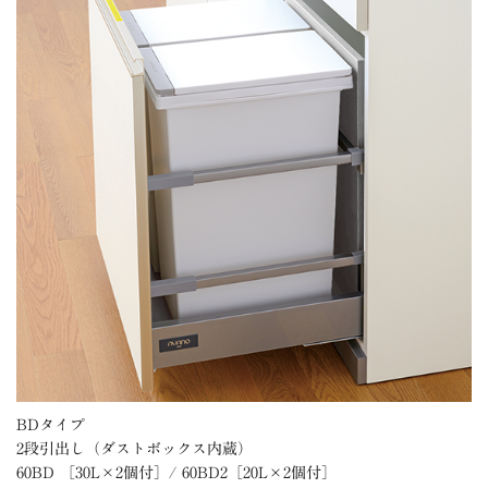
BDタイプ
2段引出し（ダストボックス内蔵）
60BD ［30L×2個付］/ 60BD2［20L×2個付］