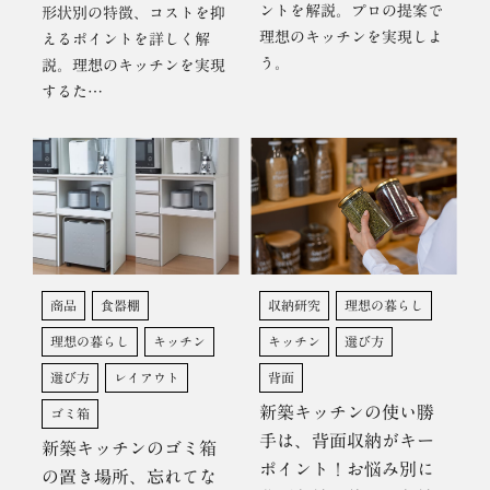
ントを解説。プロの提案で
形状別の特徴、コストを抑
理想のキッチンを実現しよ
えるポイントを詳しく解
う。
説。理想のキッチンを実現
するた…
商品
食器棚
収納研究
理想の暮らし
理想の暮らし
キッチン
キッチン
選び方
選び方
レイアウト
背面
新築キッチンの使い勝
ゴミ箱
手は、背面収納がキー
新築キッチンのゴミ箱
ポイント！お悩み別に
の置き場所、忘れてな