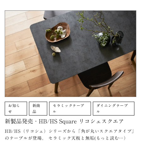
お知ら
新商
セラミックテーブ
ダイニングテーブ
せ
品
ル
ル
新製品発売・HB/HS Square リコシェスクエア
HB/HS（リコシェ）シリーズから「角が丸いスクエアタイプ」
のテーブルが登場。 セラミック天板と無垢(もっと読む…）