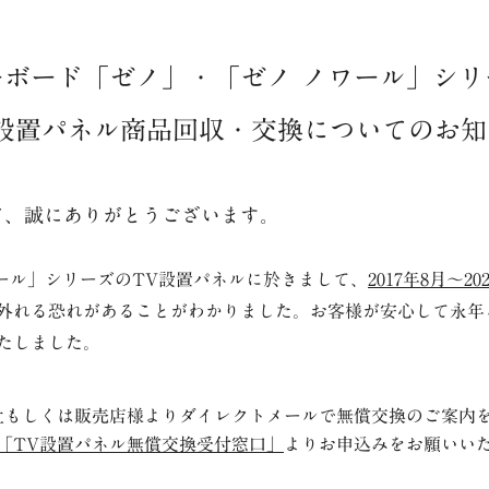
ーボード「ゼノ」・「ゼノ ノワール」シリ
V設置パネル商品回収・交換についてのお知
、誠にありがとうございます。
ール」シリーズの
TV
設置パネルに於きまして、
2017
年
8
月～
20
外れる恐れがあることがわかりました。
お客様が安心して永年
たしました。
もしくは販売店様よりダイレクトメールで無償交換のご案内
「TV設置パネル無償交換受付窓口」
よりお申込みをお願いい