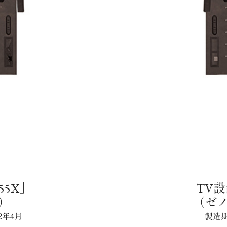
55X」
TV設
）
（ゼ
2年4月
製造期