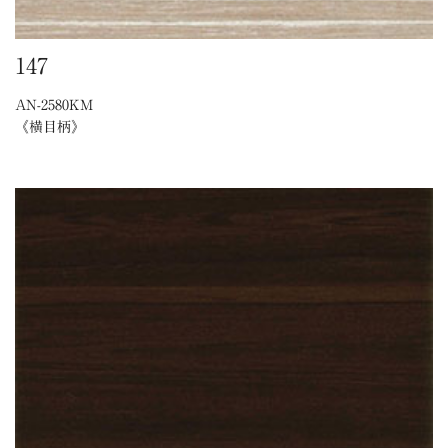
147
AN-2580KM
《横目柄》