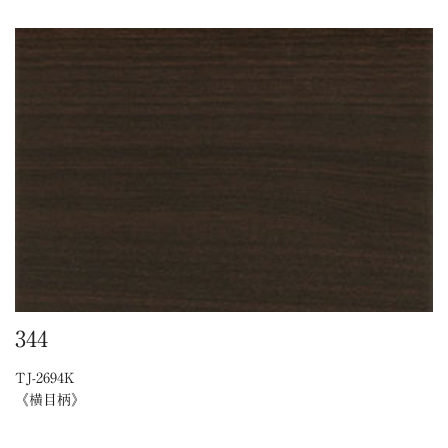
344
TJ-2694K
《横目柄》