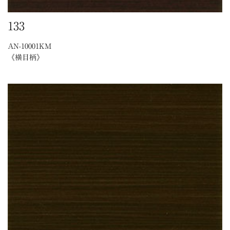
133
AN-10001KM
《横目柄》