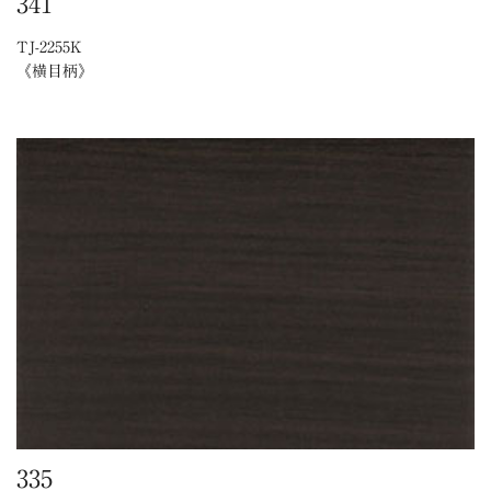
341
TJ-2255K
《横目柄》
335