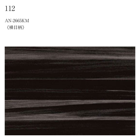
112
AN-2665KM
《横目柄》