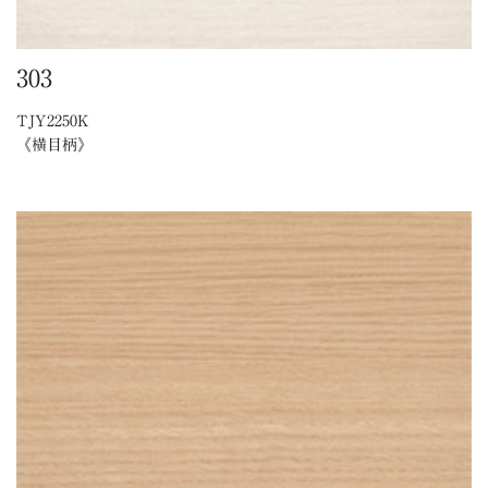
303
TJY2250K
《横目柄》