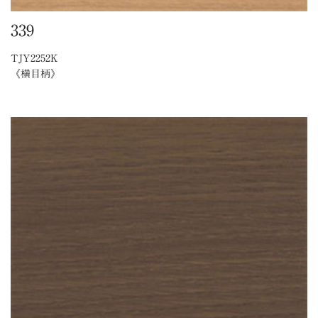
339
TJY2252K
《横目柄》