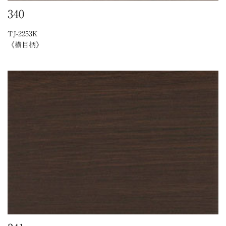
340
TJ-2253K
《横目柄》