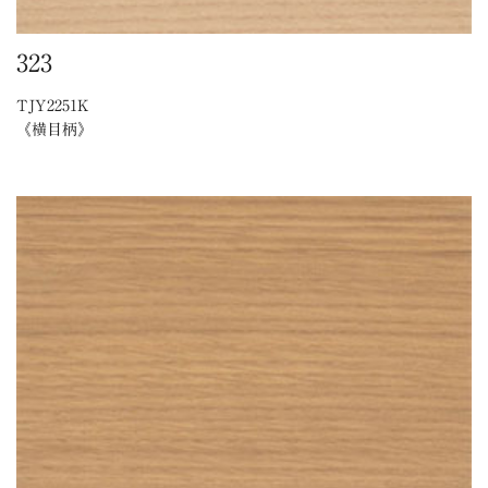
323
TJY2251K
《横目柄》