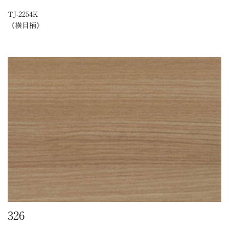
TJ-2254K
《横目柄》
326