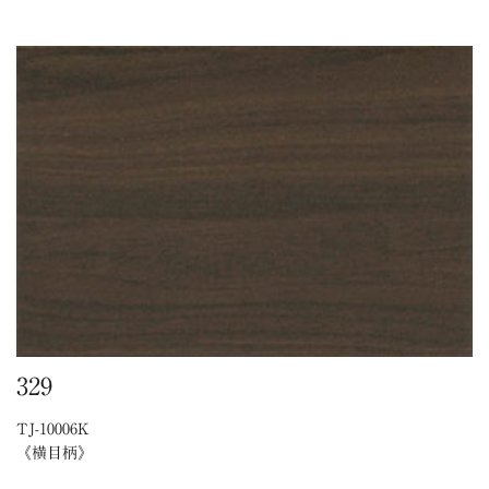
329
TJ-10006K
《横目柄》