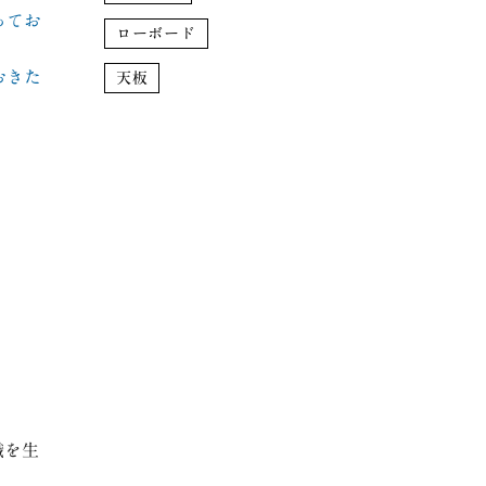
ってお
ローボード
おきた
天板
職を生