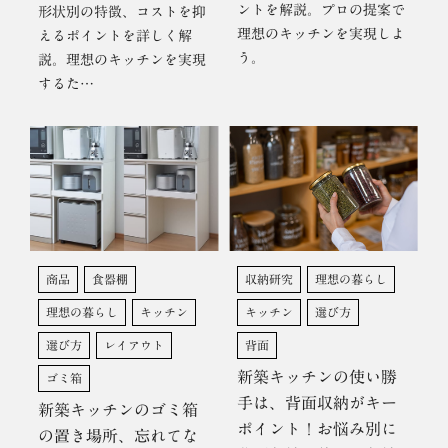
ントを解説。プロの提案で
形状別の特徴、コストを抑
理想のキッチンを実現しよ
えるポイントを詳しく解
う。
説。理想のキッチンを実現
するた…
商品
食器棚
収納研究
理想の暮らし
理想の暮らし
キッチン
キッチン
選び方
選び方
レイアウト
背面
新築キッチンの使い勝
ゴミ箱
手は、背面収納がキー
新築キッチンのゴミ箱
ポイント！お悩み別に
の置き場所、忘れてな