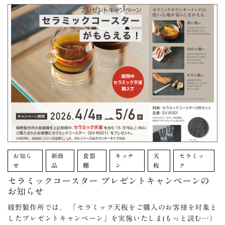
お知ら
新商
食器
キッチ
天
セラミッ
せ
品
棚
ン
板
ク
セラミックコースター プレゼントキャンペーンの
お知らせ
綾野製作所では、 「セラミック天板をご購入のお客様を対象と
したプレゼントキャンペーン」を実施いたしま(もっと読む…）