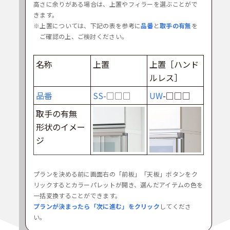
高さに余りがある場合は、上置やフィラーを選ぶことがで
きます。
※上置については、下記の表を参考に
品番
と
取手の有無
を
ご確認の上、ご検討ください。
名称
上置
上置［ハンド
ルレス］
品番
SS
-□□□
UW
-□□□
取手の有無
形状のイメー
ジ
プランを決める前に画面右の「前板」「天板」ボタンをク
リックするとカラーパレットが開き、選んだアイテムの色を
一括変換することができます。
プランが決まったら「次に進む」をクリック
してくださ
い。