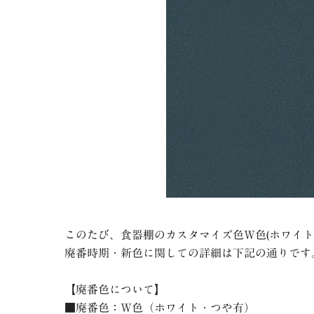
このたび、食器棚のカスタマイズ色
W
色
(ホワイト
廃番時期・新色に関しての詳細は下記の通りです
【廃番色について】
■廃番色：
W
色（ホワイト・つや有）