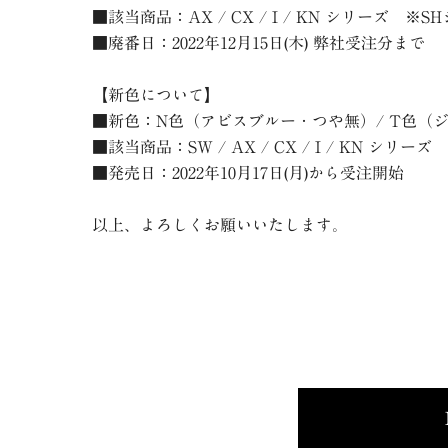
■該当商品：
AX / CX / I / KN
シリーズ ※S
■廃番日：
2022
年
12
月
15
日
(木
)
弊社受注分まで
【新色について】
■新色：
N
色（アビスブルー・つや無）
/ T色
■該当商品：SW /
AX / CX / I / KN
シリーズ
■発売日：
2022
年
10
月
17
日
(月
)
から受注開始
以上、よろしくお願いいたします。